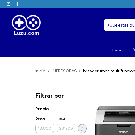
Inicio
P
Inicio
>
IMPRESORAS
>
breadcrumbs.multifuncio
Filtrar por
Precio
Desde
Hasta