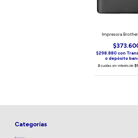
Impresora Brothe
$373.60
$298.880
con
Tran
o depósito ban
3
cuotas sin interés de
$
Categorías