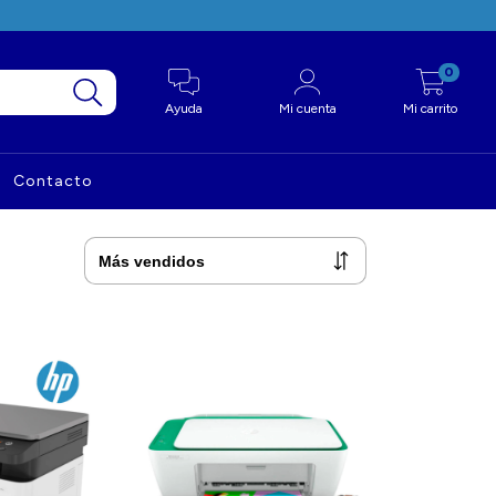
0
Ayuda
Mi cuenta
Mi carrito
Contacto