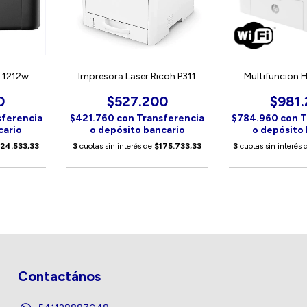
r 1212w
Impresora Laser Ricoh P311
Multifuncion
0
$527.200
$981
sferencia
$421.760
con
Transferencia
$784.960
con
T
cario
o depósito bancario
o depósito
124.533,33
3
cuotas sin interés de
$175.733,33
3
cuotas sin interés
Contactános